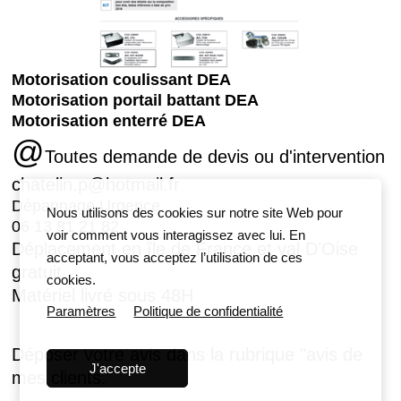
Motorisation coulissant DEA
Motorisation portail battant DEA
Motorisation enterré DEA
@
Toutes demande de devis ou d'intervention
chatelin.p@hotmail.fr
Dépannage Urgence
Nous utilisons des cookies sur notre site Web pour
06 13 81 21 82
voir comment vous interagissez avec lui. En
Déplacement en île de France et val D’Oise
acceptant, vous acceptez l’utilisation de ces
gratuit.
cookies.
Matériel livré sous 48H
Paramètres
Politique de confidentialité
Déposer votre avis dans la rubrique "avis de
J'accepte
mes clients."